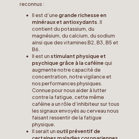
reconnus :
Il est d’une
grande richesse en
minéraux et antioxydants
. Il
contient du potassium, du
magnésium, du calcium, du sodium
ainsi que des vitamines B2, B3, B5 et
B6.
Il est un
stimulant physique et
psychique grâce à la caféine
qui
augmente notre capacité de
concentration, notre vigilance et
nos performances physiques.
Connue pour nous aider à lutter
contre la fatigue, cette même
caféine a un rôle d’inhibiteur sur tous
les signaux envoyés au cerveau nous
faisant ressentir de la fatigue
physique.
Il serait un
outil préventif de
certaines maladies coronariennes