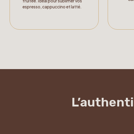
fruitée. Idéal pour sublimer vos
espresso, cappuccino et latté.
L’authenti