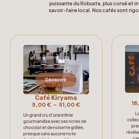
puissante du Robusta, plus corsé et in
savoir-faire local. Nos cafés sont rig
Découvrir
Café Kiryama
18
5,00
€
–
51,00
€
L
Un grand cru d’une infinie
colle
gourmandise avec ses notes de
pres
chocolat et de noisette grillée,
révéla
presque sans aucune note
car