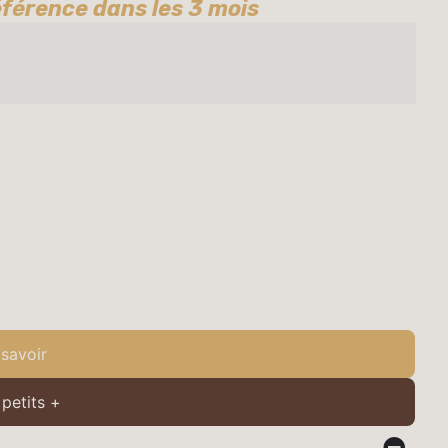
férence dans les 3 mois
 savoir
 petits +