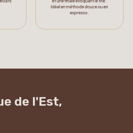
et une finale évoquant le thé.
 éclats
Idéal en méthode douce ou en
espresso.
e de l'Est,