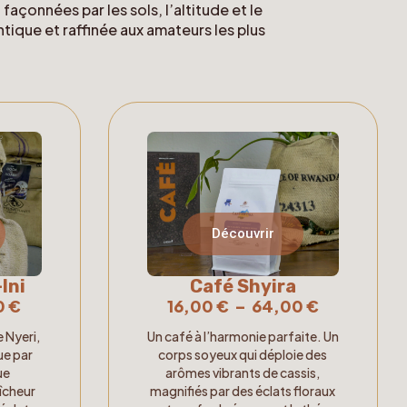
açonnées par les sols, l’altitude et le
tique et raffinée aux amateurs les plus
Découvrir
Café Shyira
Ini
16,00
€
–
64,00
€
0
€
Un café à l’harmonie parfaite. Un
 Nyeri,
corps soyeux qui déploie des
ue par
arômes vibrants de cassis,
ue
magnifiés par des éclats floraux
îcheur