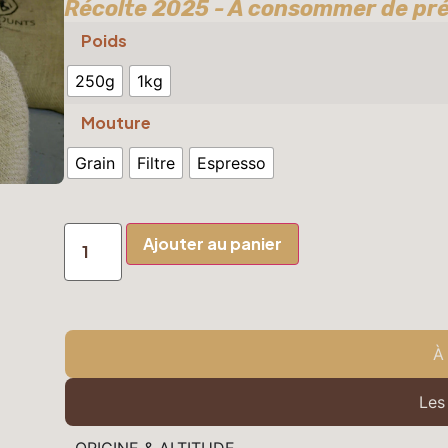
Récolte 2025 - À consommer de pré
Poids
250g
1kg
Mouture
Grain
Filtre
Espresso
Ajouter au panier
À
Les
ORIGINE & ALTITUDE