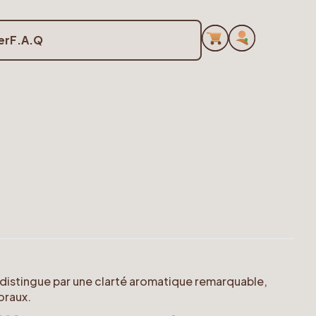
er
F.A.Q
e distingue par une clarté aromatique remarquable,
loraux.