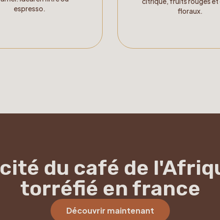
citrique, fruits rouges et
espresso.
floraux.
cité du café de l'Afriqu
torréfié en france
Découvrir maintenant