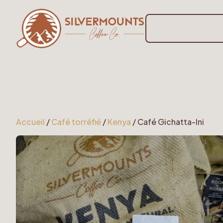
Accueil
/
Café torréfié
/
Kenya
/ Café Gichatta-Ini