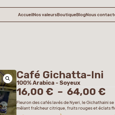
Accueil
Nos valeurs
Boutique
Blog
Nous contact
Café Gichatta-Ini
100% Arabica - Soyeux
16,00
€
–
64,00
€
Fleuron des cafés lavés de Nyeri, le Gichathaini s
mêlant fraîcheur citrique, fruits rouges et éclats f