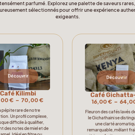
tensément parfumé. Explorez une palette de saveurs rares, f
oureusement sélectionnés pour offrir une expérience authen
exigeants.
Découvrir
Découvrir
Café Kilimbi
Café Gichatta-
,00
€
–
70,00
€
16,00
€
–
64,0
a pépite rare de notre
Fleuron des cafés lavés de
ction. Un profil complexe,
le Gichathaini se disting
que difficile à qualifier,
une clarté aromatiq
nt des notes de miel et de
remarquable, mêlant fra
amel. Idéal en filtre ou