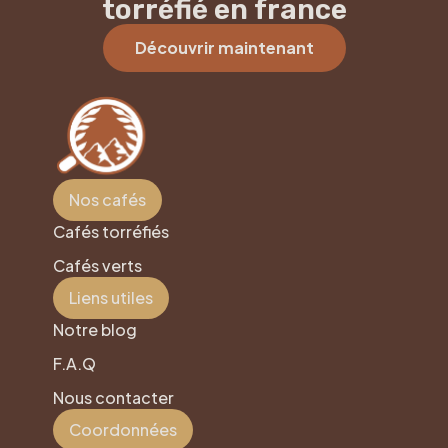
torréfié en france
Découvrir maintenant
Nos cafés
Cafés torréfiés
Cafés verts
Liens utiles
Notre blog
F.A.Q
Nous contacter
Coordonnées