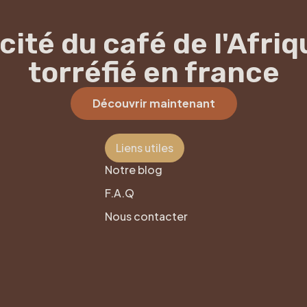
cité du café de l'Afriqu
torréfié en france
Découvrir maintenant
Liens utiles
Notre blog
F.A.Q
Nous contacter