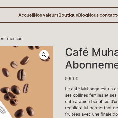
Accueil
Nos valeurs
Boutique
Blog
Nous contact
ent mensuel
Café Muha
Abonneme
9,90
€
Le café Muhanga est un ca
ses collines fertiles et ses
café arabica bénéficie d’u
régulière lui permettant d
fruitées avec une finale do